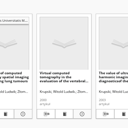
is Mariae Curie-Skłodowska. Sectio D, Medicina
 of computed
Virtual computed
The value of ult
 spatial imaging
tomography in the
harmonic imagin
ing lung tumours
evaluation of the vertebral
diagnosticsof t
canal
old Ludwik
niec, Janusz.
Złomaniec, Janusz
Krupski, Witold Ludwik.
Bryc, Stanisław (1928- ). Redaktor sekcji
Złomaniec, Grażyna.
Krupski, Witold Lu
Złomaniec
2000
2003
artykuł
artykuł