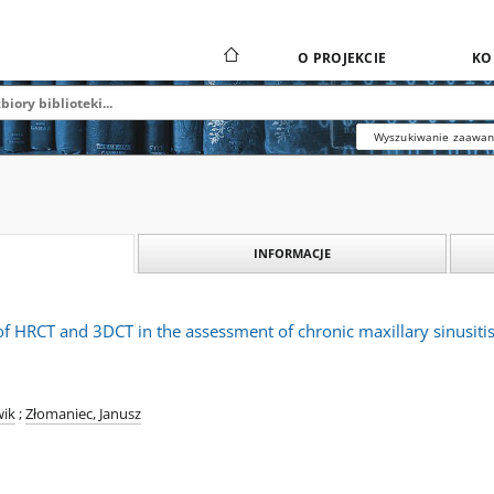
O PROJEKCIE
KO
Wyszukiwanie zaawa
INFORMACJE
of HRCT and 3DCT in the assessment of chronic maxillary sinusiti
wik
;
Złomaniec, Janusz