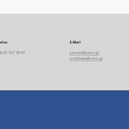
efon
E-Mail
8) 81 537 58 93
j.startek@umcs.pl
u.zielinska@umcs.pl