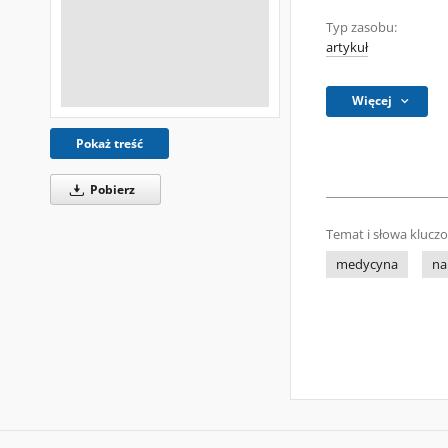
Typ zasobu:
artykuł
Więcej
Pokaż treść
Pobierz
Temat i słowa klucz
medycyna
na