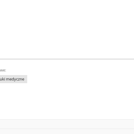
owe:
uki medyczne