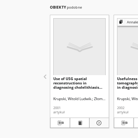
OBIEKTY
podobne
Annales Universitat
Use of USG spatial
Usefulness
reconstructions in
tomography
diagnosing cholelithiasis
in diagnos
and cholecystitis
Krupski, Witold Ludwik.
Złomaniec, Janusz.
Krupski, Wit
Złoma
2001
2002
artykuł
artykuł