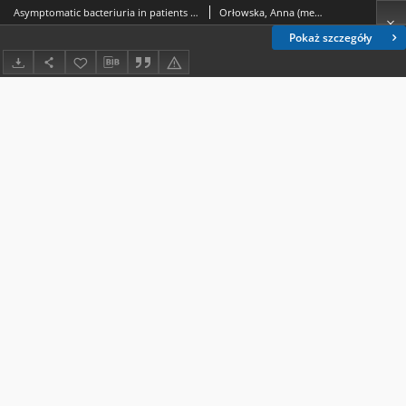
Asymptomatic bacteriuria in patients on continuous ambulatory peritoneal dialysis
Orłowska, Anna (medycyna); Majdan, Maria; Kozioł-Montewka, Maria; Grzebalska, Agnieszka; Swatowski, Andrzej
Pokaż szczegóły