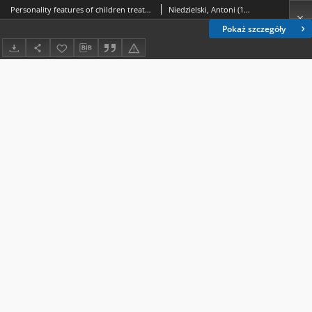
Personality features of children treated due to vocal nodules
Niedzielski, Antoni (1952- ); Mielnik-Niedzielska, Grażyna; Gwizda, Grażyna
Pokaż szczegóły