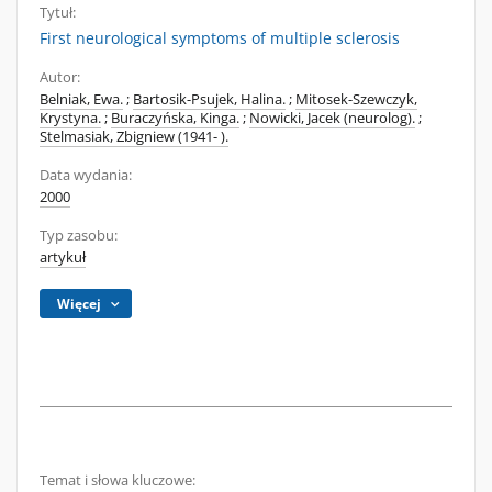
Tytuł:
First neurological symptoms of multiple sclerosis
Autor:
Belniak, Ewa.
;
Bartosik-Psujek, Halina.
;
Mitosek-Szewczyk,
Krystyna.
;
Buraczyńska, Kinga.
;
Nowicki, Jacek (neurolog).
;
Stelmasiak, Zbigniew (1941- ).
Data wydania:
2000
Typ zasobu:
artykuł
Więcej
Temat i słowa kluczowe: