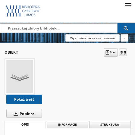
Wyszukiwanie zaawansowane
?
OBIEKT
Pokaż treść
Pobierz
OPIS
INFORMACJE
STRUKTURA