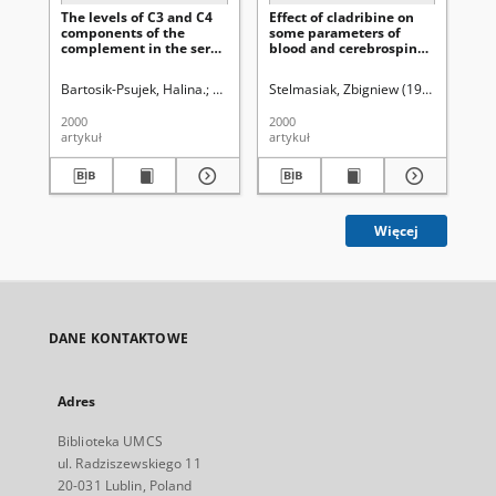
The levels of C3 and C4
Effect of cladribine on
Ol
components of the
some parameters of
me
complement in the sera
blood and cerebrospinal
un
of relapsing-remitting
fluid in patients with
ce
multiple sclerosis
relap sing-remitting
ot
Bartosik-Psujek, Halina.
Stelmasiak, Zbigniew (1941- ).
Stelmasiak, Zbigniew (1941- ).
Mitosek-Szewcz
Bartos
Kur
patients (RR-MS) treated
multiple sclerosis (RR-
pa
by 2-CDA (cladribine)
MS)
scl
2000
2000
200
artykuł
artykuł
art
Więcej
DANE KONTAKTOWE
Adres
Biblioteka UMCS
ul. Radziszewskiego 11
20-031 Lublin, Poland