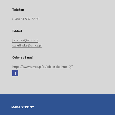
Telefon
(+48) 81 537 58 93
E-Mail
j.startek@umcs.pl
u.zielinska@umcs.pl
Odwiedź nas!
https://www.umcs.pl/pl/biblioteka.htm
Facebook
Link
zewnętrzny,
otworzy
się
w
nowej
MAPA STRONY
karcie