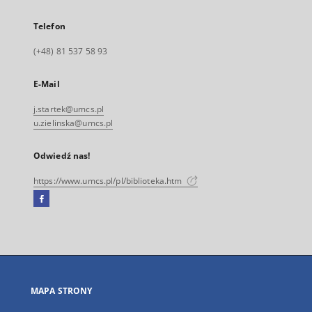
Telefon
(+48) 81 537 58 93
E-Mail
j.startek@umcs.pl
u.zielinska@umcs.pl
Odwiedź nas!
https://www.umcs.pl/pl/biblioteka.htm
Facebook
Link
zewnętrzny,
otworzy
się
w
nowej
MAPA STRONY
karcie