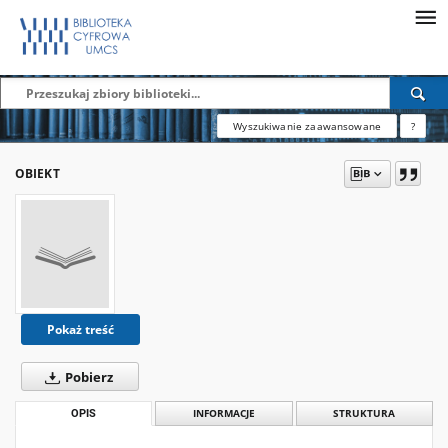
Wyszukiwanie zaawansowane
?
OBIEKT
Pokaż treść
Pobierz
OPIS
INFORMACJE
STRUKTURA