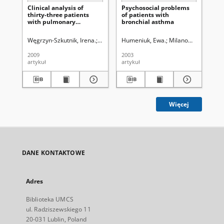
Clinical analysis of
Psychosocial problems
Mi
thirty-three patients
of patients with
cyt
with pulmonary
bronchial asthma
na
embolism in correlation
with the Quanadli index
Węgrzyn-Szkutnik, Irena.
Gryglicka, Beata.
Humeniuk, Ewa.
Czekajska-Chehab, Elżbiet
Milanowski, Janusz.
Try
2009
2003
200
artykuł
artykuł
art
Więcej
DANE KONTAKTOWE
Adres
Biblioteka UMCS
ul. Radziszewskiego 11
20-031 Lublin, Poland