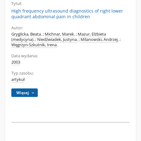
Tytuł:
High frequency ultrasound diagnostics of right lower
quadrant abdominal pain in children
Autor:
Gryglicka, Beata.
;
Michnar, Marek.
;
Mazur, Elżbieta
(medycyna).
;
Niedźwiadek, Justyna.
;
Milanowski, Andrzej.
;
Węgrzyn-Szkutnik, Irena.
Data wydania:
2003
Typ zasobu:
artykuł
Więcej