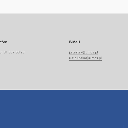
efon
E-Mail
8) 81 537 58 93
j.startek@umcs.pl
u.zielinska@umcs.pl