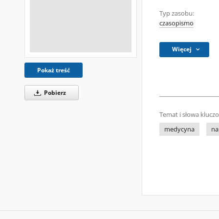
Typ zasobu:
czasopismo
Więcej
Pokaż treść
Pobierz
Temat i słowa klucz
medycyna
na