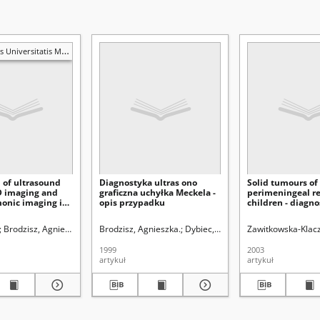
is Mariae Curie-Skłodowska. Sectio D, Medicina
 of ultrasound
Diagnostyka ultras ono
Solid tumours of
3D imaging and
graficzna uchyłka Meckela -
perimeningeal re
monic imaging in
opis przypadku
children - diagn
ntial diagnosis of
therapeutic diffi
es enlargement
dzisz, Agnieszka.
Brodzisz, Agnieszka
Wieczorek, Paweł (medycyna).
Piętka, Magdalena
Brodzisz, Agnieszka.
Obłoza, Małgorzata
Dybiec, Ewa.
Osemlak, Jerzy (1940-2014).
Wieczorek, Paweł (
Mielnik-Niedziels
Zawitkowska-Klacz
Le
1999
2003
artykuł
artykuł