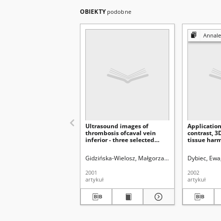
OBIEKTY
podobne
Annales Universitat
Ultrasound images of
Application
thrombosis ofcaval vein
contrast, 
inferior - three selected
tissue har
cases
the differe
lymph nod
Gidzińska-Wielosz, Małgorzata.
Dybiec, Ewa.
Dybiec, Ewa
Bro
in children
2001
2002
artykuł
artykuł