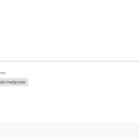
owe:
uki medyczne