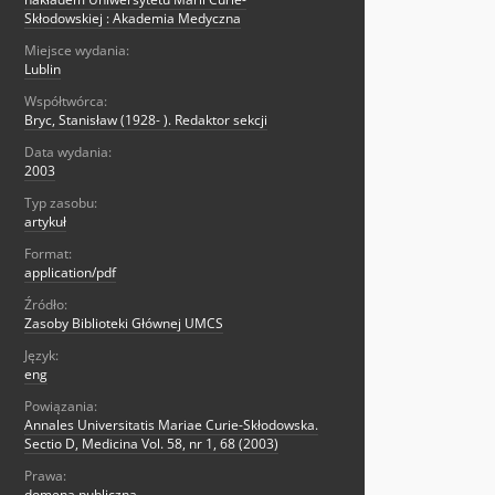
Skłodowskiej : Akademia Medyczna
Miejsce wydania:
Lublin
Współtwórca:
Bryc, Stanisław (1928- ). Redaktor sekcji
Data wydania:
2003
Typ zasobu:
artykuł
Format:
application/pdf
Źródło:
Zasoby Biblioteki Głównej UMCS
Język:
eng
Powiązania:
Annales Universitatis Mariae Curie-Skłodowska.
Sectio D, Medicina Vol. 58, nr 1, 68 (2003)
Prawa:
domena publiczna