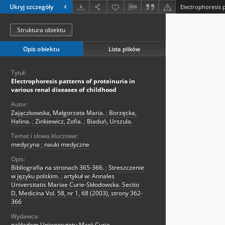
Ukryj szczegóły
Struktura obiektu
Opis obiektu
Lista plików
Tytuł:
Electrophoresis patterns of proteinuria in
various renal diseases of childhood
Autor:
Zajączkowska, Małgorzata Maria.
;
Borzęcka,
Halina.
;
Zinkiewicz, Zofia.
;
Biaduń, Urszula.
Temat i słowa kluczowe:
medycyna
;
nauki medyczne
Opis:
Bibliografia na stronach 365-366.
;
Streszczenie
w języku polskim.
;
artykuł w: Annales
Universitatis Mariae Curie-Skłodowska. Sectio
D, Medicina Vol. 58, nr 1, 68 (2003), strony 362-
366
Wydawca:
nakładem Uniwersytetu Marii Curie-