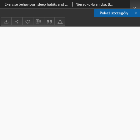
Exercise behaviour, sleep habits and time management among students of Medical University of Lublin
Nieradko-Iwanicka, Barbara.; Borzęcki, Andrzej.
Pokaż szczegóły