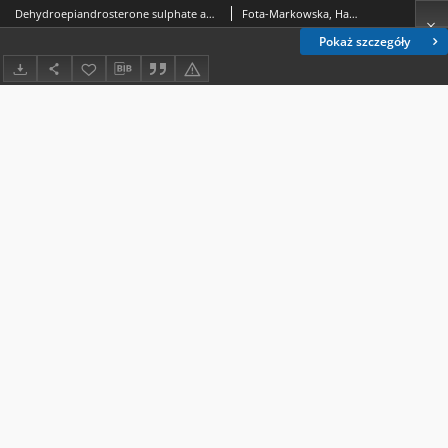
Dehydroepiandrosterone sulphate and androstenedione concentration in the serum of male patients with chronic hepatitis C
Fota-Markowska, Hanna.; Modrzewska, Romana.; Borowicz, Irena.; Kiciak, Sławomir.; Krzowska-Firych, Joanna.
Pokaż szczegóły