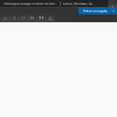
Histological changes of white rat kidney after experimental administration of ethanol and cephalexin
Łańcut, Mirosław.; Zarębska, Alicja.; Czerny, Krystyna.; Izdebska, Magdalena (medycyna).; Sekita-Krzak, Joanna.; Visconti, Józef.
Pokaż szczegóły