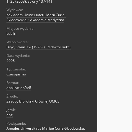
1, 25 (2003), strony 137-141
Wydawca:
nakładem Uniwersytetu Marii Curie-
Skłodowskiej : Akademia Medyczna
Miejsce wydania:
Lublin
Współtwórca:
Bryc, Stanisław (1928- ). Redaktor sekcji
Data wydania:
2003
Typ zasobu:
czasopismo
Format:
application/pdf
Źródło:
Zasoby Biblioteki Głównej UMCS
Język:
eng
Powiązania:
Annales Universitatis Mariae Curie-Skłodowska.