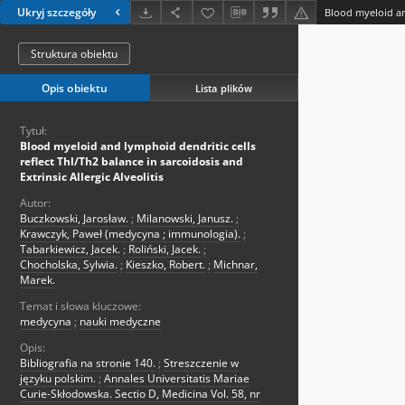
Ukryj szczegóły
Struktura obiektu
Opis obiektu
Lista plików
Tytuł:
Blood myeloid and lymphoid dendritic cells
reflect Thl/Th2 balance in sarcoidosis and
Extrinsic Allergic Alveolitis
Autor:
Buczkowski, Jarosław.
;
Milanowski, Janusz.
;
Krawczyk, Paweł (medycyna ; immunologia).
;
Tabarkiewicz, Jacek.
;
Roliński, Jacek.
;
Chocholska, Sylwia.
;
Kieszko, Robert.
;
Michnar,
Marek.
Temat i słowa kluczowe:
medycyna
;
nauki medyczne
Opis:
Bibliografia na stronie 140.
;
Streszczenie w
języku polskim.
;
Annales Universitatis Mariae
Curie-Skłodowska. Sectio D, Medicina Vol. 58, nr