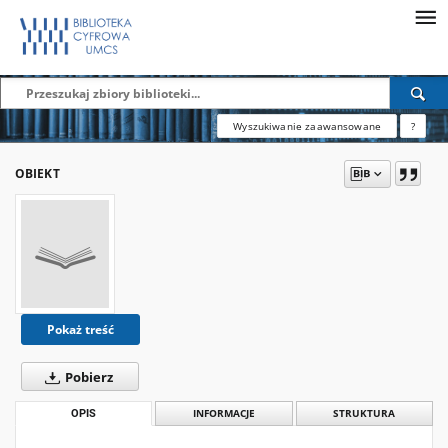
Wyszukiwanie zaawansowane
?
OBIEKT
Pokaż treść
Pobierz
OPIS
INFORMACJE
STRUKTURA