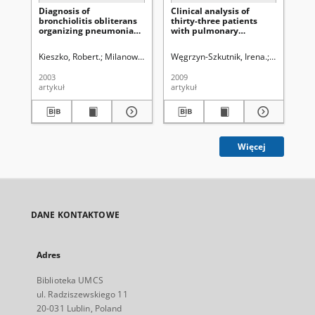
Diagnosis of
Clinical analysis of
Bl
bronchiolitis obliterans
thirty-three patients
ly
organizing pneumonia
with pulmonary
ref
after allogeneic bone
embolism in correlation
in 
marrow transplantation :
with the Quanadli index
Ext
Kieszko, Robert.
Milanowski, Janusz.
Węgrzyn-Szkutnik, Irena.
Krawczyk, Paweł (medycyna ; imm
Gryglicka, 
Buc
case report
Alv
2003
2009
200
artykuł
artykuł
cza
Więcej
DANE KONTAKTOWE
Adres
Biblioteka UMCS
ul. Radziszewskiego 11
20-031 Lublin, Poland