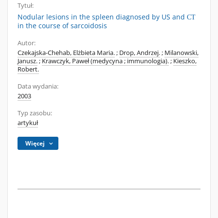
Tytuł:
Nodular lesions in the spleen diagnosed by US and СТ
in the course of sarcoidosis
Autor:
Czekajska-Chehab, Elżbieta Maria.
;
Drop, Andrzej.
;
Milanowski,
Janusz.
;
Krawczyk, Paweł (medycyna ; immunologia).
;
Kieszko,
Robert.
Data wydania:
2003
Typ zasobu:
artykuł
Więcej