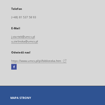
Telefon
(+48) 81 537 58 93
E-Mail
j.startek@umcs.pl
u.zielinska@umcs.pl
Odwiedź nas!
https://www.umcs.pl/pl/biblioteka.htm
Facebook
Link
zewnętrzny,
otworzy
się
w
nowej
MAPA STRONY
karcie