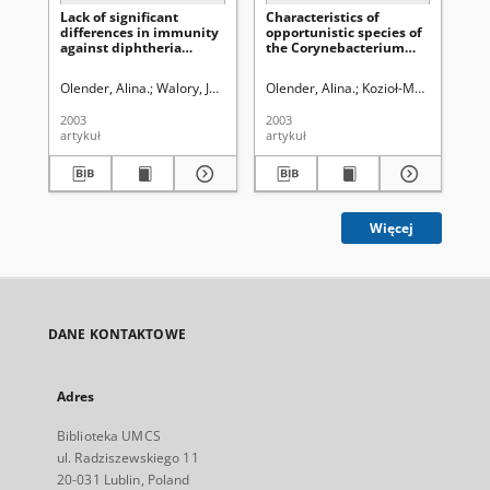
Lack of significant
Characteristics of
Mic
differences in immunity
opportunistic species of
co
against diphtheria
the Corynebacterium
pn
between populations of
and related coryneforms
Eastern and Western
isolated from different
Olender, Alina.
Walory, Jarosław.
Olender, Alina.
Bryc, Stanisław (1928- ). Redaktor sek
Kozioł-Montewka, Ma
Sz
regions of Poland
clinical materials
2003
2003
200
artykuł
artykuł
art
Więcej
DANE KONTAKTOWE
Adres
Biblioteka UMCS
ul. Radziszewskiego 11
20-031 Lublin, Poland