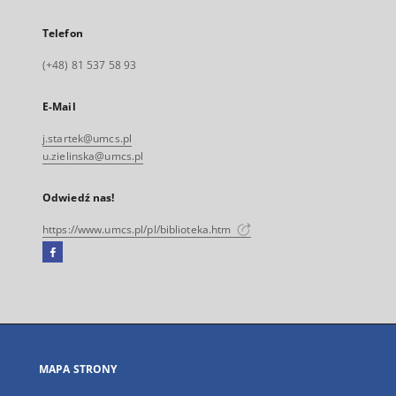
Telefon
(+48) 81 537 58 93
E-Mail
j.startek@umcs.pl
u.zielinska@umcs.pl
Odwiedź nas!
https://www.umcs.pl/pl/biblioteka.htm
Facebook
Link
zewnętrzny,
otworzy
się
w
nowej
MAPA STRONY
karcie