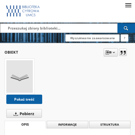
Wyszukiwanie zaawansowane
?
OBIEKT
Pokaż treść
Pobierz
OPIS
INFORMACJE
STRUKTURA