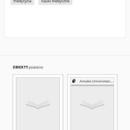
medycyna
nauki medyczne
OBIEKTY
podobne
Annales Universitatis Mariae Curie-Skłodowska. Sectio D, Medicina