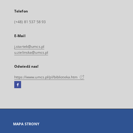
Telefon
(+48) 81 537 58 93
E-Mail
j.startek@umcs.pl
u.zielinska@umcs.pl
Odwiedź nas!
https://www.umcs.pl/pl/biblioteka.htm
Facebook
Link
zewnętrzny,
otworzy
się
w
nowej
MAPA STRONY
karcie