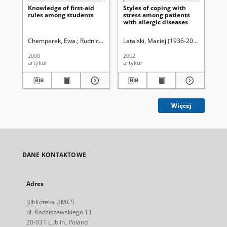
Knowledge of first-aid
Styles of coping with
Soc
rules among students
stress among patients
pat
with allergic diseases
di
Chemperek, Ewa.
Rudnicka-Drożak, Ewa.
Latalski, Maciej (1936-2008)
Rudnicka-Drożak, Ewa.
Makara-
Lat
2000
2002
200
artykuł
artykuł
art
Więcej
DANE KONTAKTOWE
Adres
Biblioteka UMCS
ul. Radziszewskiego 11
20-031 Lublin, Poland