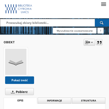
Wyszukiwanie zaawansowane
?
OBIEKT
Pokaż treść
Pobierz
OPIS
INFORMACJE
STRUKTURA