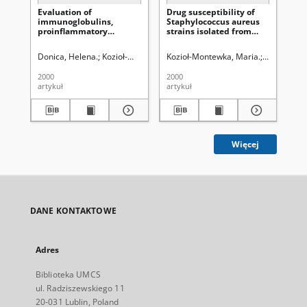
Evaluation of
Drug susceptibility of
Ge
immunoglobulins,
Staphylococcus aureus
of
proinflammatory
strains isolated from
sy
cytokines and lipid
nose and pharynx
of 
concentrations in
Donica, Helena.
Kozioł-Montewka, Maria.
Kozioł-Montewka, Maria.
Książek, Andrzej (nefrologia
Magryś, Ag
Bur
patients with diabetic
nephropathy treated
2000
2000
200
with continual
artykuł
artykuł
art
ambulatory peritoneal
dialysis (CAPD)
Więcej
DANE KONTAKTOWE
Adres
Biblioteka UMCS
ul. Radziszewskiego 11
20-031 Lublin, Poland