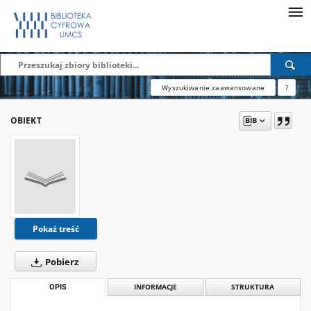
Wyszukiwanie zaawansowane
?
OBIEKT
Pokaż treść
Pobierz
OPIS
INFORMACJE
STRUKTURA