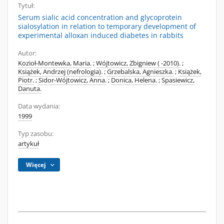
Tytuł:
Serum sialic acid concentration and glycoprotein
sialosylation in relation to temporary development of
experimental alloxan induced diabetes in rabbits
Autor:
Kozioł-Montewka, Maria.
;
Wójtowicz, Zbigniew ( -2010).
;
Książek, Andrzej (nefrologia).
;
Grzebalska, Agnieszka.
;
Książek,
Piotr.
;
Sidor-Wójtowicz, Anna.
;
Donica, Helena.
;
Spasiewicz,
Danuta.
Data wydania:
1999
Typ zasobu:
artykuł
Więcej