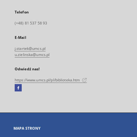
Telefon
(+48) 81 537 58 93
E-Mail
j.startek@umcs.pl
u.zielinska@umcs.pl
Odwiedź nas!
https://www.umcs.pl/pl/biblioteka.htm
Facebook
Link
zewnętrzny,
otworzy
się
w
nowej
MAPA STRONY
karcie