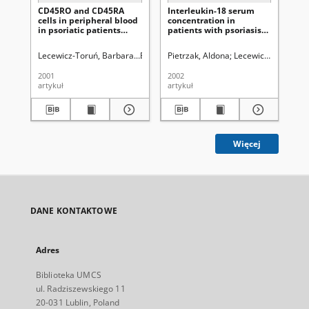
CD45RO and CD45RA
Interleukin-18 serum
Ser
cells in peripheral blood
concentration in
ps
in psoriatic patients
patients with psoriasis
preceded by an infection
triggered by infection
Lecewicz-Toruń, Barbara.
Pietrzak, Aldona.
Pietrzak, Aldona
Roliński, Jacek.
Lecewicz-Toruń, Ba
Pietrzak, 
Pie
2001
2002
199
artykuł
artykuł
art
Więcej
DANE KONTAKTOWE
Adres
Biblioteka UMCS
ul. Radziszewskiego 11
20-031 Lublin, Poland