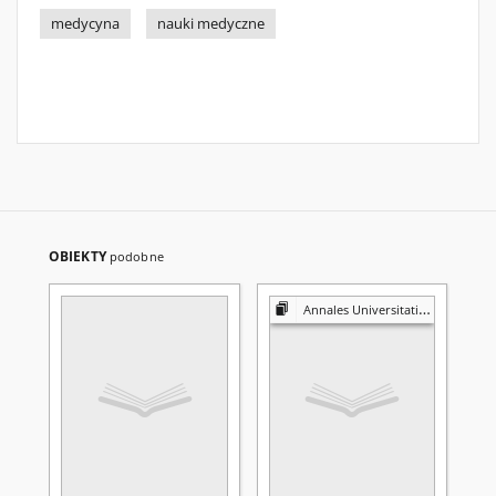
medycyna
nauki medyczne
OBIEKTY
podobne
Annales Universitatis Mariae Curie-Skłodowska. Sectio D, Medicina