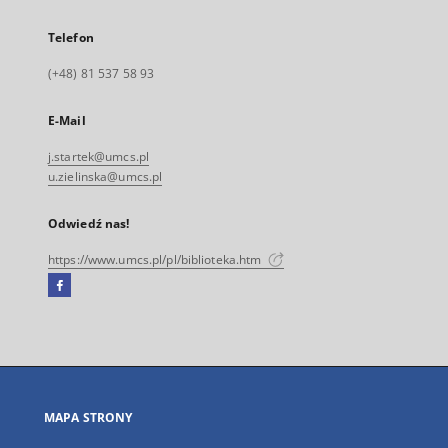
Telefon
(+48) 81 537 58 93
E-Mail
j.startek@umcs.pl
u.zielinska@umcs.pl
Odwiedź nas!
https://www.umcs.pl/pl/biblioteka.htm
Facebook
Link
zewnętrzny,
otworzy
się
w
nowej
MAPA STRONY
karcie