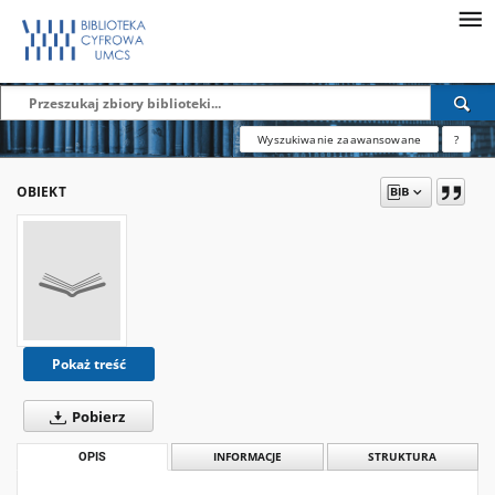
Wyszukiwanie zaawansowane
?
OBIEKT
Pokaż treść
Pobierz
OPIS
INFORMACJE
STRUKTURA