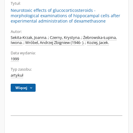
Tytuł:
Neurotoxic effects of glucocorticosteroids -
morphological examinations of hippocampal cells after
experimental administration of dexamethasone
Autor:
Sekita-Krzak, Joanna.
;
Czerny, Krystyna.
;
Żebrowska-Łupina,
Iwona.
;
Wróbel, Andrzej Zbigniew (1946- ).
;
Koziej, Jacek.
Data wydania:
1999
Typ zasobu:
artykuł
Więcej