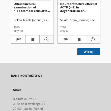
Ultrastructural
Neuroprotective effect of
His
examination of
ACTH (4-9) in
ne
hippocampal cells after
degeneration of
pal
experimental
hippocampal nerve cells
ex
administration of
caused by
ad
Sekita-Krzak, Joanna.
Czerny, Krystyna.
Sekita-Krzak, Joanna
Żebrowska-Łupina, Iwona.
Czerny, Krysty
Wró
Sek
dexamethasone
dexamethasone:
de
morphological studies
1999
2002
200
artykuł
artykuł
art
Więcej
DANE KONTAKTOWE
Adres
Biblioteka UMCS
ul. Radziszewskiego 11
20-031 Lublin, Poland