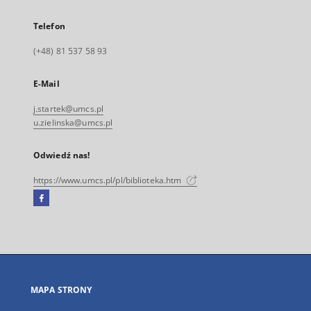
Telefon
(+48) 81 537 58 93
E-Mail
j.startek@umcs.pl
u.zielinska@umcs.pl
Odwiedź nas!
https://www.umcs.pl/pl/biblioteka.htm
Facebook
Link
zewnętrzny,
otworzy
się
w
nowej
MAPA STRONY
karcie