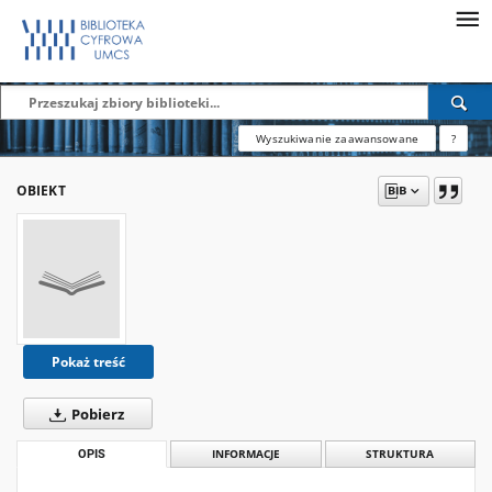
Wyszukiwanie zaawansowane
?
OBIEKT
Pokaż treść
Pobierz
OPIS
INFORMACJE
STRUKTURA