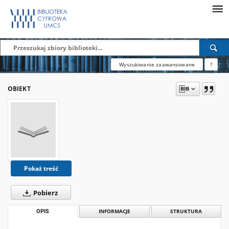
Wyszukiwanie zaawansowane
?
OBIEKT
Pokaż treść
Pobierz
OPIS
INFORMACJE
STRUKTURA