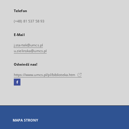
Telefon
(+48) 81 537 58 93
E-Mail
j.startek@umcs.pl
u.zielinska@umcs.pl
Odwiedź nas!
https://www.umcs.pl/pl/biblioteka.htm
Facebook
Link
zewnętrzny,
otworzy
się
w
nowej
MAPA STRONY
karcie