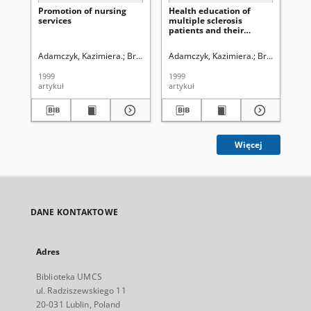
Promotion of nursing
Health education of
Dy
services
multiple sclerosis
sel
patients and their
pro
families
se
pa
Adamczyk, Kazimiera.
Bryc, Stanisław (1928- ). Redaktor sekcji
Adamczyk, Kazimiera.
Bryc, Stanisła
Zar
1999
1999
200
artykuł
artykuł
art
Więcej
DANE KONTAKTOWE
Adres
Biblioteka UMCS
ul. Radziszewskiego 11
20-031 Lublin, Poland