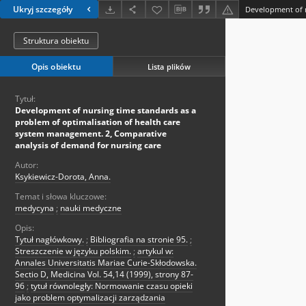
Ukryj szczegóły
Struktura obiektu
Opis obiektu
Lista plików
Tytuł:
Development of nursing time standards as a
problem of optimalisation of health care
system management. 2, Comparative
analysis of demand for nursing care
Autor:
Ksykiewicz-Dorota, Anna.
Temat i słowa kluczowe:
medycyna
;
nauki medyczne
Opis:
Tytuł nagłówkowy.
;
Bibliografia na stronie 95.
;
Streszczenie w języku polskim.
;
artykul w:
Annales Universitatis Mariae Curie-Skłodowska.
Sectio D, Medicina Vol. 54,14 (1999), strony 87-
96
;
tytuł równoległy: Normowanie czasu opieki
jako problem optymalizacji zarządzania