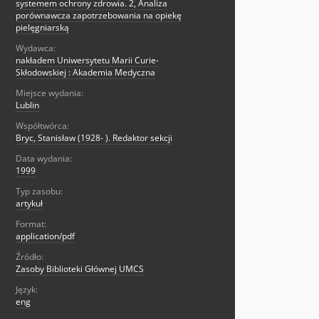
systemem ochrony zdrowia. 2, Analiza
porównawcza zapotrzebowania na opiekę
pielęgniarską
Wydawca:
nakładem Uniwersytetu Marii Curie-
Skłodowskiej : Akademia Medyczna
Miejsce wydania:
Lublin
Współtwórca:
Bryc, Stanisław (1928- ). Redaktor sekcji
Data wydania:
1999
Typ zasobu:
artykuł
Format:
application/pdf
Źródło:
Zasoby Biblioteki Głównej UMCS
Język:
eng