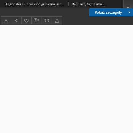
Diagnostyka ultras ono graficzna uchyłka Meckela - opis przypadku
Brodzisz, Agnieszka.; Dybiec, Ewa.; Wieczorek, Paweł (medycyna).; Bieganowska, Zofia.
Pokaż szczegóły