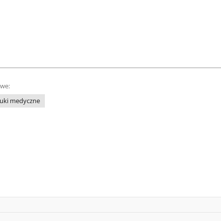
owe:
uki medyczne