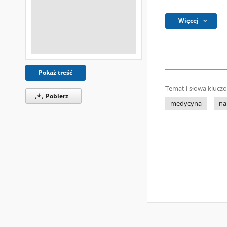
Więcej
Pokaż treść
Temat i słowa klucz
Pobierz
medycyna
na