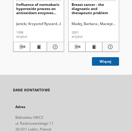
Iinfluence of normobaric
Breast cancer - the
Es
hyperoxide process on
diagnostic and
act
antioxidant enzymes
therapeutic problem
ly
activity and on lipid
en
peroxidation processes
Janicki, Krzysztof Ryszard.
Bryc, Stanisław (1928- ). Redaktor sekcji
Madej, Barbara.
Maciejewski, Rysza
Rad
in the rat ’s liver
1998
2001
200
artykuł
artykuł
art
Więcej
DANE KONTAKTOWE
Adres
Biblioteka UMCS
ul. Radziszewskiego 11
20-031 Lublin, Poland