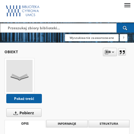
Wyszukiwanie zaawansowane
?
OBIEKT
Pokaż treść
Pobierz
OPIS
INFORMACJE
STRUKTURA