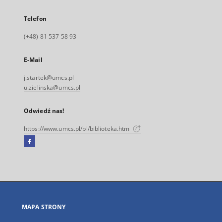
Telefon
(+48) 81 537 58 93
E-Mail
j.startek@umcs.pl
u.zielinska@umcs.pl
Odwiedź nas!
https://www.umcs.pl/pl/biblioteka.htm
Facebook
Link
zewnętrzny,
otworzy
się
w
nowej
MAPA STRONY
karcie