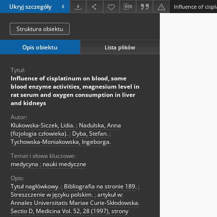
Ukryj szczegóły
Struktura obiektu
Opis obiektu
Lista plików
Tytuł:
Influence of cisplatinum on blood, some
blood enzyme activities, magnesium level in
rat serum and oxygen consumption in liver
and kidneys
Autor:
Klukowska-Siczek, Lidia.
;
Nadulska, Anna
(fizjologia człowieka).
;
Dyba, Stefan.
;
Tychowska-Moniakowska, Ingeborga.
Temat i słowa kluczowe:
medycyna
;
nauki medyczne
Opis:
Tytuł nagłówkowy.
;
Bibliografia na stronie 189.
;
Streszczenie w języku polskim.
;
artykuł w:
Annales Universitatis Mariae Curie-Skłodowska.
Sectio D, Medicina Vol. 52, 28 (1997), strony