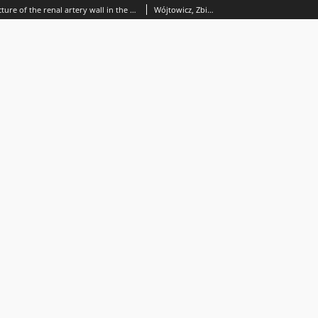
Microscopic structure of the renal artery wall in the rabbit
Wójtowicz, Zbigniew ( -2010).; Jędrzejewska, Elżbieta A.; Pietras, Grzegorz.; Załuska, Stanisław.