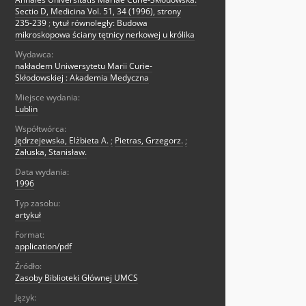
Sectio D, Medicina Vol. 51, 34 (1996), strony
235-239
;
tytuł równoległy: Budowa
mikroskopowa ściany tętnicy nerkowej u królika
Wydawca:
nakładem Uniwersytetu Marii Curie-
Skłodowskiej : Akademia Medyczna
Miejsce wydania:
Lublin
Współtwórca:
Jędrzejewska, Elżbieta A.
;
Pietras, Grzegorz.
;
Załuska, Stanisław.
Data wydania:
1996
Typ zasobu:
artykuł
Format:
application/pdf
Źródło:
Zasoby Biblioteki Głównej UMCS
Język: