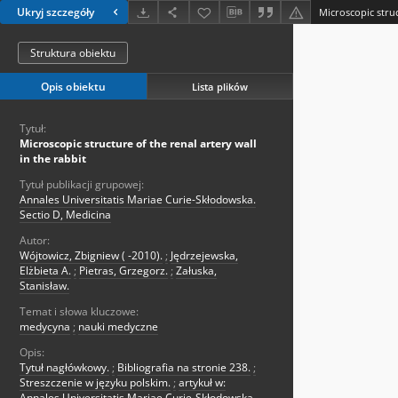
Ukryj szczegóły
Struktura obiektu
Opis obiektu
Lista plików
Tytuł:
Microscopic structure of the renal artery wall
in the rabbit
Tytuł publikacji grupowej:
Annales Universitatis Mariae Curie-Skłodowska.
Sectio D, Medicina
Autor:
Wójtowicz, Zbigniew ( -2010).
;
Jędrzejewska,
Elżbieta A.
;
Pietras, Grzegorz.
;
Załuska,
Stanisław.
Temat i słowa kluczowe:
medycyna
;
nauki medyczne
Opis:
Tytuł nagłówkowy.
;
Bibliografia na stronie 238.
;
Streszczenie w języku polskim.
;
artykuł w:
Annales Universitatis Mariae Curie-Skłodowska.