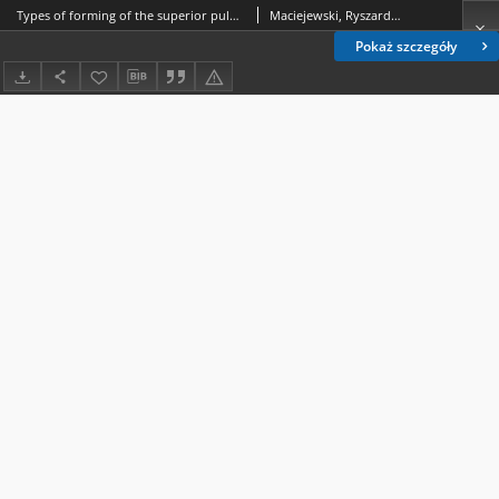
Types of forming of the superior pulmonary veins
Maciejewski, Ryszard (medycyna).; Madej, Barbara.; Anasiewicz, Angieszka.; Golan, Janusz.
Pokaż szczegóły