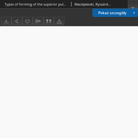
Types of forming of the superior pulmonary veins
Maciejewski, Ryszard (medycyna).; Madej, Barbara.; Anasiewicz, Angieszka.; Golan, Janusz.
Pokaż szczegóły