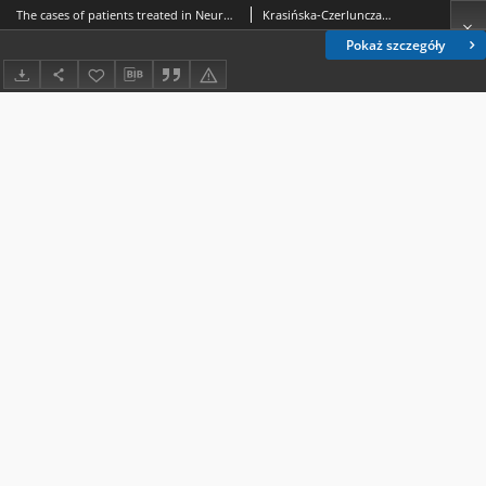
The cases of patients treated in Neurology Clinic of the Medical Academy in Lublin on account of atatus epilepticus
Krasińska-Czerlunczakiewicz, Halina.; Halczuk, Iwona.
Pokaż szczegóły