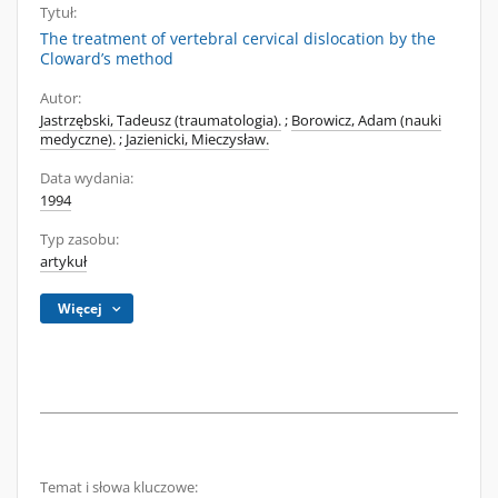
Tytuł:
The treatment of vertebral cervical dislocation by the
Cloward’s method
Autor:
Jastrzębski, Tadeusz (traumatologia).
;
Borowicz, Adam (nauki
medyczne).
;
Jazienicki, Mieczysław.
Data wydania:
1994
Typ zasobu:
artykuł
Więcej
Temat i słowa kluczowe: