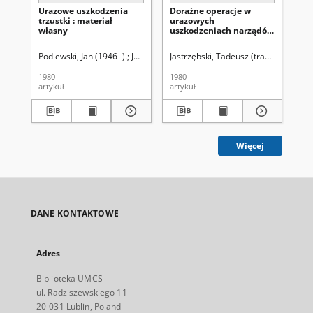
Urazowe uszkodzenia
Doraźne operacje w
Pr
trzustki : materiał
urazowych
zap
własny
uszkodzeniach narządów
na
jamy brzusznej i
tro
następowe powikłania
dw
Podlewski, Jan (1946- ).
Jastrzębski, Tadeusz (traumatologia).
Jastrzębski, Tadeusz (traumatologia)
Borowic
Jas
1980
1980
197
artykuł
artykuł
art
Więcej
DANE KONTAKTOWE
Adres
Biblioteka UMCS
ul. Radziszewskiego 11
20-031 Lublin, Poland