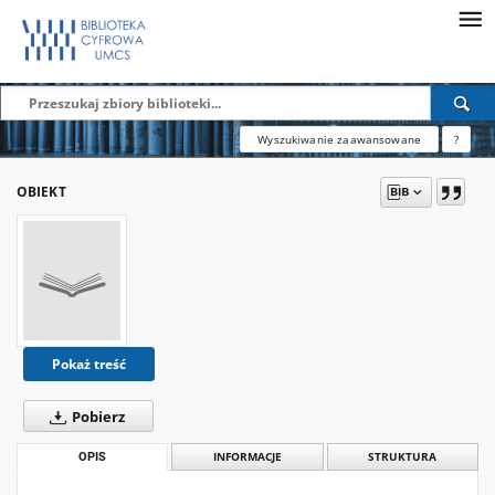
Wyszukiwanie zaawansowane
?
OBIEKT
Pokaż treść
Pobierz
OPIS
INFORMACJE
STRUKTURA