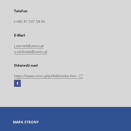
Telefon
(+48) 81 537 58 93
E-Mail
j.startek@umcs.pl
u.zielinska@umcs.pl
Odwiedź nas!
https://www.umcs.pl/pl/biblioteka.htm
Facebook
Link
zewnętrzny,
otworzy
się
w
nowej
MAPA STRONY
karcie