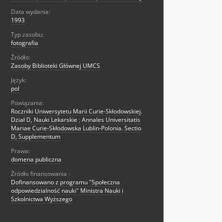
Data wydania:
1993
Typ zasobu:
fotografia
Źródło:
Zasoby Biblioteki Głównej UMCS
Język:
pol
Powiązania:
Roczniki Uniwersytetu Marii Curie-Skłodowskiej.
Dział D, Nauki Lekarskie
;
Annales Universitatis
Mariae Curie-Skłodowska Lublin-Polonia. Sectio
D, Supplementum
Prawa:
domena publiczna
Źródło finansowania :
Dofinansowano z programu "Społeczna
odpowiedzialność nauki" Ministra Nauki i
Szkolnictwa Wyższego