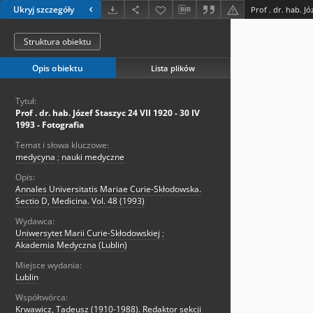
Ukryj szczegóły
Struktura obiektu
Opis obiektu
Lista plików
Tytuł:
Prof . dr. hab. Józef Staszyc 24 VII 1920 - 30 IV
1993 - Fotografia
Temat i słowa kluczowe:
medycyna
;
nauki medyczne
Opis:
Annales Universitatis Mariae Curie-Skłodowska.
Sectio D, Medicina. Vol. 48 (1993)
Wydawca:
Uniwersytet Marii Curie-Skłodowskiej
;
Akademia Medyczna (Lublin)
Miejsce wydania:
Lublin
Współtwórca:
Krwawicz, Tadeusz (1910-1988). Redaktor sekcji