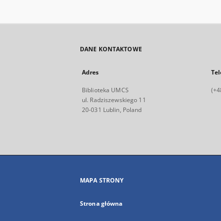
przypadkom rogatego bydła
DANE KONTAKTOWE
Adres
Tel
Biblioteka UMCS
(+4
ul. Radziszewskiego 11
20-031 Lublin, Poland
MAPA STRONY
Strona główna