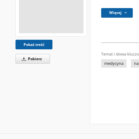
Więcej
Pokaż treść
Temat i słowa klucz
Pobierz
medycyna
na