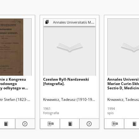
Annales Universitatis Mariae Curie-Skłodowska. Sectio D, Medicina
ie z Kongresu
Czesław Ryll-Nardzewski
Annales Universi
rodowego
[fotografia].
Mariae Curie-Skł
y odbytego w
Sectio D, Medicin
miesiącu
(1994) - Spis treśc
65 roku, złożone
tr Stefan (1823-1903). Red.
Krwawicz, Tadeusz (1910-1988). Redaktor sekcji
Międzynarodowy Kongres Weterynarzy (Wiedeń ; 18
Krwawicz, Tadeusz
 Rządowej Spraw
ych i Duchowych
1961
1994
fotografia
spis