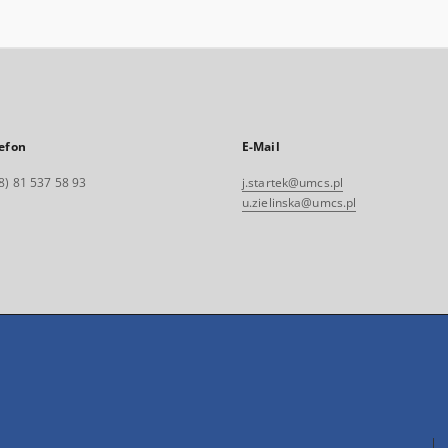
efon
E-Mail
8) 81 537 58 93
j.startek@umcs.pl
u.zielinska@umcs.pl