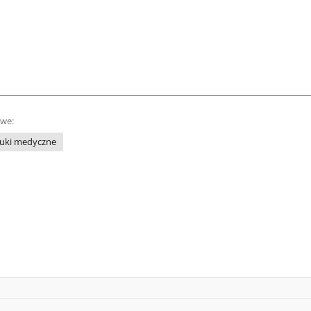
owe:
uki medyczne