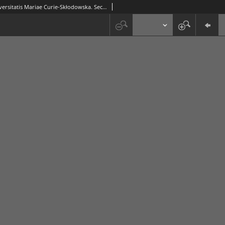
Annales Universitatis Mariae Curie-Skłodowska. Sectio F, Nauki Filozoficzne i Humanistyczne Vol. 10 - okładka, strona tytułowa, spis treści