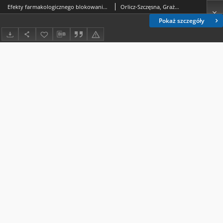
Efekty farmakologicznego blokowania reakcji antygen—przeciwciało w zespole ostrej niewydolności płuc naczyniowopochodnej (ARDS)
Orlicz-Szczęsna, Grażyna.
Pokaż szczegóły