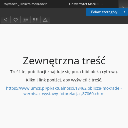
Wystawa „Oblicza mokradeł”
Uniwersytet Marii Curie Skłodowskiej (Lublin)
Pokaż szczegóły
Zewnętrzna treść
Treść tej publikacji znajduje się poza biblioteką cyfrową.
Kliknij link poniżej, aby wyświetlić treść.
https://www.umcs.pl/pl/aktualnosci,18462,oblicza-mokradel-
wernisaz-wystawy-fotorelacja-,87060.chtm