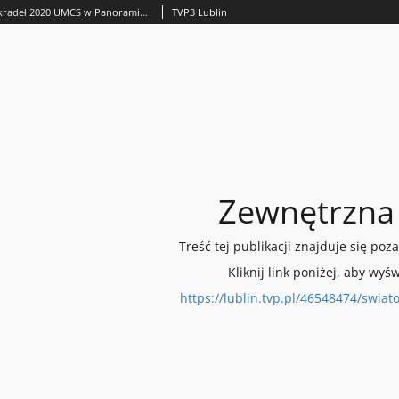
O Światowym Dniu Mokradeł 2020 UMCS w Panoramie Lubelskiej
TVP3 Lublin
Zewnętrzna 
Treść tej publikacji znajduje się poza
Kliknij link poniżej, aby wyświ
https://lublin.tvp.pl/46548474/swia