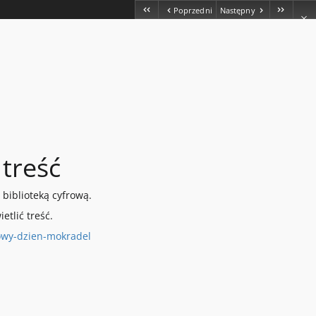
Poprzedni
Następny
treść
 biblioteką cyfrową.
etlić treść.
towy-dzien-mokradel