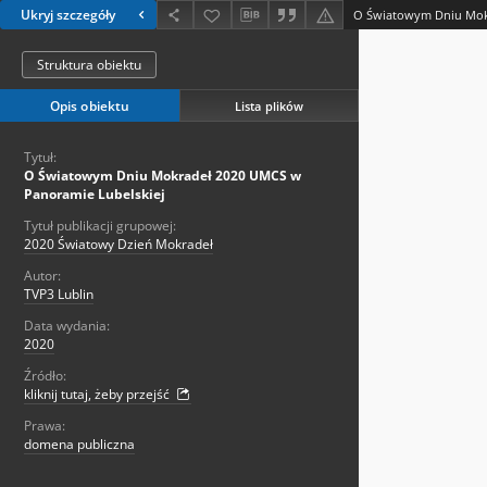
Ukryj szczegóły
Struktura obiektu
Opis obiektu
Lista plików
Tytuł:
O Światowym Dniu Mokradeł 2020 UMCS w
Panoramie Lubelskiej
Tytuł publikacji grupowej:
2020 Światowy Dzień Mokradeł
Autor:
TVP3 Lublin
Data wydania:
2020
Źródło:
kliknij tutaj, żeby przejść
Prawa:
domena publiczna