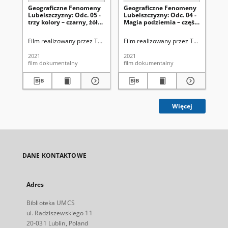
Geograficzne Fenomeny
Geograficzne Fenomeny
Ge
Lubelszczyzny: Odc. 05 -
Lubelszczyzny: Odc. 04 -
Lu
trzy kolory – czarny, żółty
Magia podziemia – część
Jez
i zielony - kamienne
2
skarby Lubelszczyzny -
Film realizowany przez TVP3 Lublin we współpracy z naukowcami Insty
Film realizowany przez TVP3 Lublin 
Fil
węgiel kamienny
2021
2021
202
film dokumentalny
film dokumentalny
fil
Więcej
DANE KONTAKTOWE
Adres
Biblioteka UMCS
ul. Radziszewskiego 11
20-031 Lublin, Poland