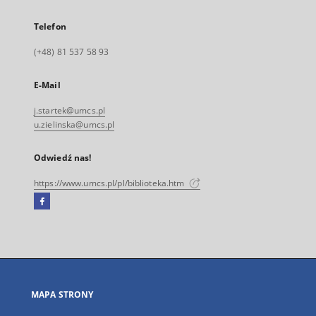
Telefon
(+48) 81 537 58 93
E-Mail
j.startek@umcs.pl
u.zielinska@umcs.pl
Odwiedź nas!
https://www.umcs.pl/pl/biblioteka.htm
Facebook
Link
zewnętrzny,
otworzy
się
w
nowej
MAPA STRONY
karcie