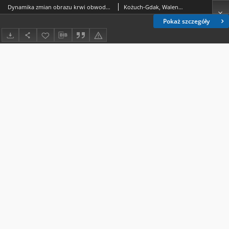
Dynamika zmian obrazu krwi obwodowej w czasie radykalnego leczenia napromienianiem chorych na raka szyjki macicy
Kożuch-Gdak, Walentyna
Pokaż szczegóły