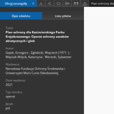
Ukryj szczegóły
Opis obiektu
Lista plików
Tytuł:
Plan ochrony dla Kazimierskiego Parku
Krajobrazowego. Operat ochrony zasobów
abiotycznych i gleb
Autor:
Gajek, Grzegorz
;
Zgłobicki, Wojciech (1971- )
;
Mięsiak-Wójcik, Katarzyna
;
Wereski, Sylwester
Wydawca:
Narodowa Fundacja Ochrony Środowiska i
Uniwersytet Marii Curie-Skłodowskiej
Data wydania:
2021
Typ zasobu:
operat
Język:
pol