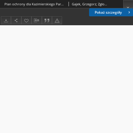
Plan ochrony dla Kazimierskiego Parku Krajobrazowego. Operat ochrony zasobów abiotycznych i gleb
Gajek, Grzegorz; Zgłobicki, Wojciech (1971- ); Mięsiak-Wójcik, Katarzyna; Wereski, Sylwester
Pokaż szczegóły