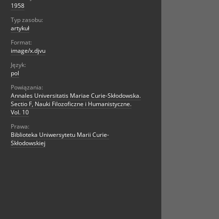
1958
Typ zasobu:
artykuł
Format:
image/x.djvu
Język:
pol
Powiązania:
Annales Universitatis Mariae Curie-Skłodowska.
Sectio F, Nauki Filozoficzne i Humanistyczne.
Vol. 10
Prawa:
Biblioteka Uniwersytetu Marii Curie-
Skłodowskiej