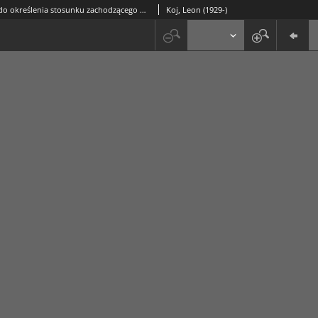
Przyczynek do określenia stosunku zachodzącego między filozofią a logiką
Koj, Leon (1929-)