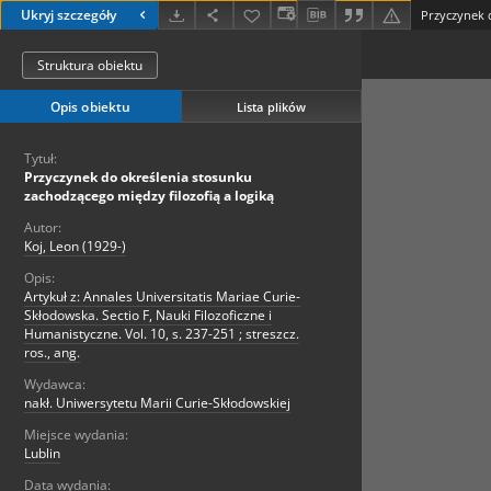
Ukryj szczegóły
Struktura obiektu
Opis obiektu
Lista plików
Tytuł:
Przyczynek do określenia stosunku
zachodzącego między filozofią a logiką
Autor:
Koj, Leon (1929-)
Opis:
Artykuł z: Annales Universitatis Mariae Curie-
Skłodowska. Sectio F, Nauki Filozoficzne i
Humanistyczne. Vol. 10, s. 237-251 ; streszcz.
ros., ang.
Wydawca:
nakł. Uniwersytetu Marii Curie-Skłodowskiej
Miejsce wydania:
Lublin
Data wydania: