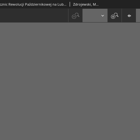
Obchody rocznic Rewolucji Październikowej na Lubelszczyźnie w latach 1924-1936
Zdrojewski, Marek (1933-)