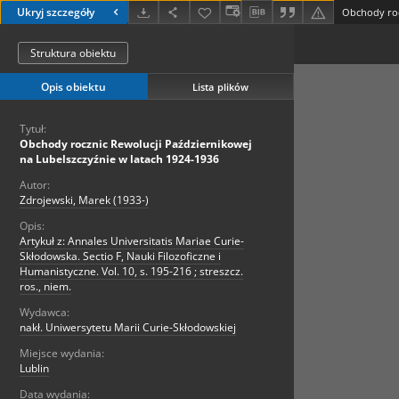
Ukryj szczegóły
Struktura obiektu
Opis obiektu
Lista plików
Tytuł:
Obchody rocznic Rewolucji Październikowej
na Lubelszczyźnie w latach 1924-1936
Autor:
Zdrojewski, Marek (1933-)
Opis:
Artykuł z: Annales Universitatis Mariae Curie-
Skłodowska. Sectio F, Nauki Filozoficzne i
Humanistyczne. Vol. 10, s. 195-216 ; streszcz.
ros., niem.
Wydawca:
nakł. Uniwersytetu Marii Curie-Skłodowskiej
Miejsce wydania:
Lublin
Data wydania: