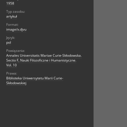
1958
Typ zasobu:
artykuł
Format:
image/x.djvu
Język:
pol
Powiązania:
Annales Universitatis Mariae Curie-Skłodowska.
Sectio F, Nauki Filozoficzne i Humanistyczne.
Vol. 10
Prawa:
Biblioteka Uniwersytetu Marii Curie-
Skłodowskiej