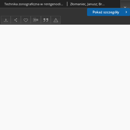
Technika zonograficzna w rentgenodiagnostyce kości głowy
Złomaniec, Janusz; Bryc, Stanisław (1928- )
Pokaż szczegóły