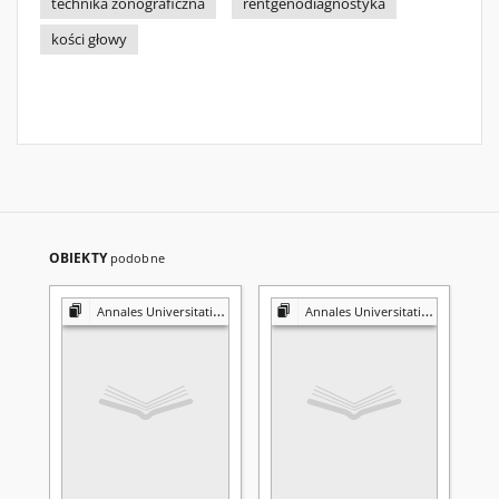
technika zonograficzna
rentgenodiagnostyka
kości głowy
OBIEKTY
podobne
Annales Universitatis Mariae Curie-Skłodowska. Sectio D, Medicina
Annales Universitatis Mariae Curie-Skłodowska. Sectio D, Medicina