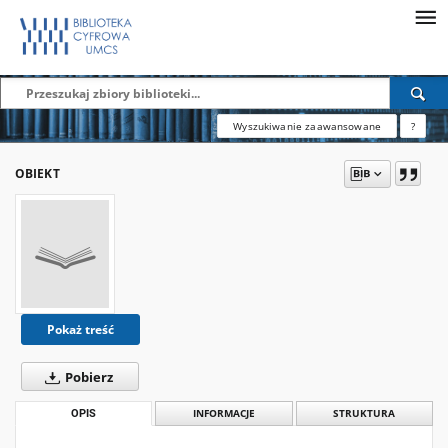
Wyszukiwanie zaawansowane
?
OBIEKT
Pokaż treść
Pobierz
OPIS
INFORMACJE
STRUKTURA