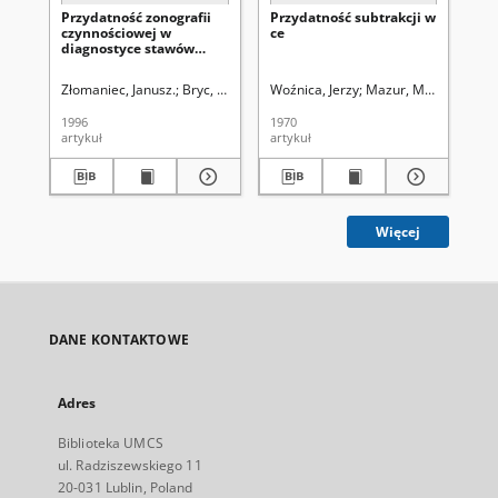
Przydatność zonografii
Przydatność subtrakcji w
Re
czynnościowej w
ce
ci
diagnostyce stawów
kr
skroniowo-żuchwowych
Złomaniec, Janusz.
Bryc, Stanisław (1928- ).
Woźnica, Jerzy
Bryc, Stanisław (1928- ).
Mazur, Marta
Bryc, 
Bry
1996
1970
198
artykuł
artykuł
art
Więcej
DANE KONTAKTOWE
Adres
Biblioteka UMCS
ul. Radziszewskiego 11
20-031 Lublin, Poland