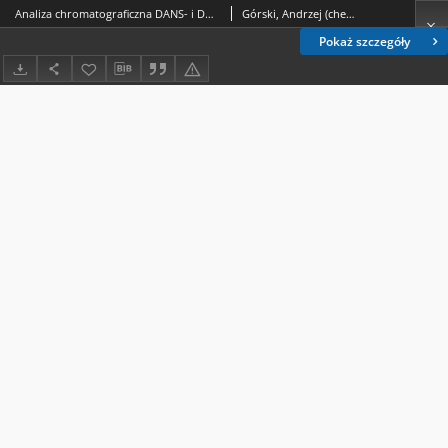
Analiza chromatograficzna DANS- i DABS-pochodnych niektórych aminokwasów niebiałkowych
Górski, Andrzej (chemia kliniczna); Iskierko, Jerzy (1927- ); Kanadys-Sobieraj, Barbara
Pokaż szczegóły