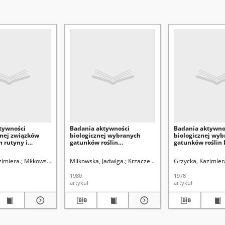
tywności
Badania aktywności
Badania aktywno
znej związków
biologicznej wybranych
biologicznej wy
 rutyny i
gatunków roślin
gatunków roślin
 oraz
kwiatowych. Część 2
inolin
zimiera.
, Tadeusz (1910-1988). Redaktor sekcji
Miłkowska, Jadwiga.
Miłkowska, Jadwiga.
Miłkowska, Jadwiga.
Krzaczek, Tadeusz.
Grzycka, Kazimier
Grzycka, Kazi
1980
1978
artykuł
artykuł