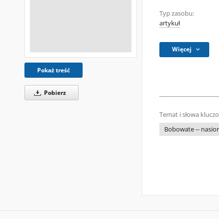
Typ zasobu:
artykuł
Więcej
Pokaż treść
Pobierz
Temat i słowa klucz
Bobowate -- nasio