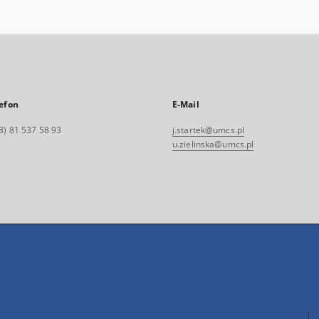
efon
E-Mail
8) 81 537 58 93
j.startek@umcs.pl
u.zielinska@umcs.pl