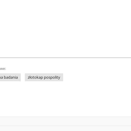
owe:
na badania
złotokap pospolity