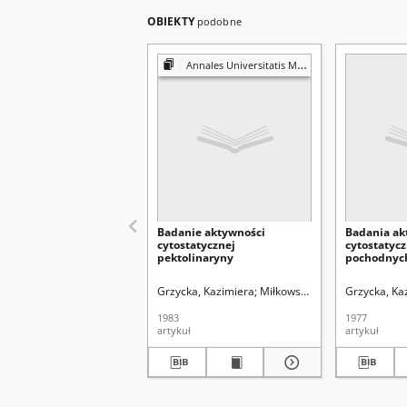
OBIEKTY
podobne
Annales Universitatis Mariae Curie-Skłodowska. Sectio D, Medicina
Badanie aktywności
Badania ak
cytostatycznej
cytostatyc
pektolinaryny
pochodnych
kwercetyny
hydroksych
Grzycka, Kazimiera
Miłkowska, Jadwiga
Grzycka, Ka
Krwawicz
1983
1977
artykuł
artykuł