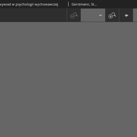
wywiad w psychologii wychowawczej
Gerstmann, Stanisław (1911-1987)