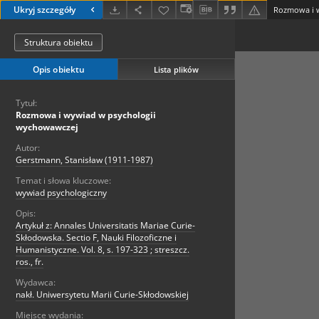
Ukryj szczegóły
Rozmowa i 
Struktura obiektu
Opis obiektu
Lista plików
Tytuł:
Rozmowa i wywiad w psychologii
wychowawczej
Autor:
Gerstmann, Stanisław (1911-1987)
Temat i słowa kluczowe:
wywiad psychologiczny
Opis:
Artykuł z: Annales Universitatis Mariae Curie-
Skłodowska. Sectio F, Nauki Filozoficzne i
Humanistyczne. Vol. 8, s. 197-323 ; streszcz.
ros., fr.
Wydawca:
nakł. Uniwersytetu Marii Curie-Skłodowskiej
Miejsce wydania: