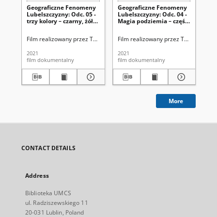
Geograficzne Fenomeny
Geograficzne Fenomeny
Ge
Lubelszczyzny: Odc. 05 -
Lubelszczyzny: Odc. 04 -
Lub
trzy kolory – czarny, żółty
Magia podziemia – część
Ba
i zielony - kamienne
2
tor
skarby Lubelszczyzny -
ta
Film realizowany przez TVP3 Lublin we współpracy z naukowcami Insty
Film realizowany przez TVP3 Lublin 
Fil
węgiel kamienny
2021
2021
202
film dokumentalny
film dokumentalny
fil
More
CONTACT DETAILS
Address
Biblioteka UMCS
ul. Radziszewskiego 11
20-031 Lublin, Poland