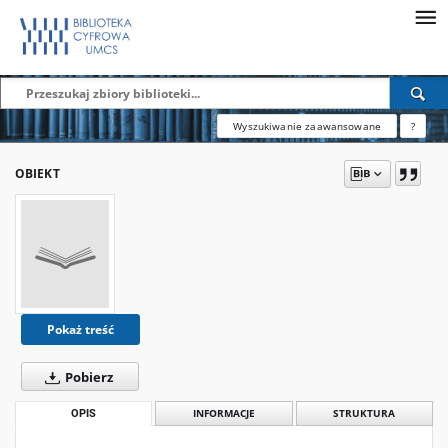
Wyszukiwanie zaawansowane
?
OBIEKT
Pokaż treść
Pobierz
OPIS
INFORMACJE
STRUKTURA