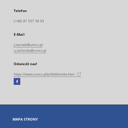
Telefon
(+48) 81 537 58 93
E-Mail
j.startek@umcs.pl
u.zielinska@umcs.pl
Odwiedź nas!
https://www.umcs.pl/pl/biblioteka.htm
Facebook
Link
zewnętrzny,
otworzy
się
w
nowej
MAPA STRONY
karcie