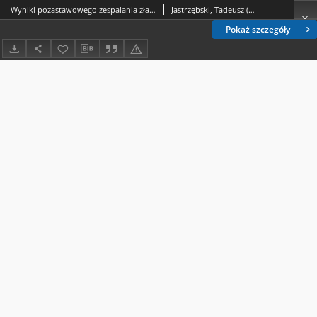
Wyniki pozastawowego zespalania złamań szyjki kości udowej
Jastrzębski, Tadeusz (traumatologia).; Michałowski, Krzysztof (traumatologia).; Łączek, Stefan.
Pokaż szczegóły