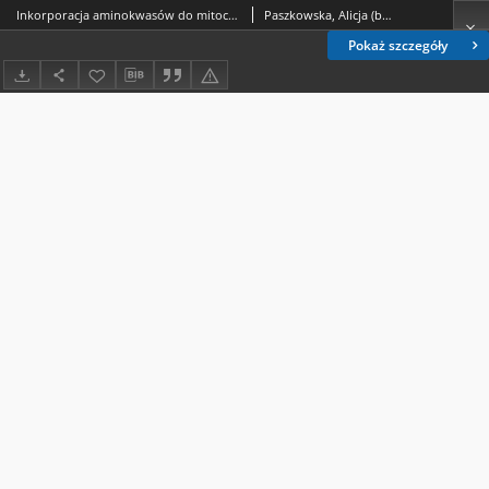
Inkorporacja aminokwasów do mitochondriów mózgowych in vitro
Paszkowska, Alicja (biochemia).
Pokaż szczegóły