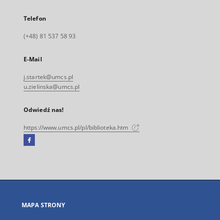
Telefon
(+48) 81 537 58 93
E-Mail
j.startek@umcs.pl
u.zielinska@umcs.pl
Odwiedź nas!
https://www.umcs.pl/pl/biblioteka.htm
Facebook
Link
zewnętrzny,
otworzy
się
w
nowej
MAPA STRONY
karcie