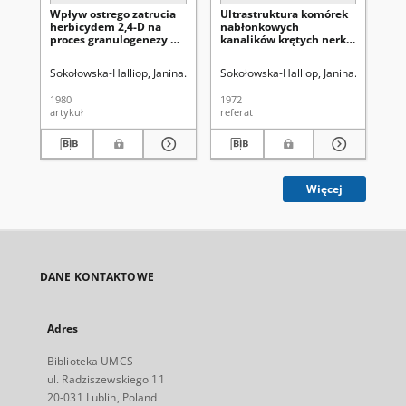
Wpływ ostrego zatrucia
Ultrastruktura komórek
Ba
herbicydem 2,4-D na
nabłonkowych
el
proces granulogenezy w
kanalików krętych nerki
ro
granulocytach
po zatruciu
gr
kwasochłonnych
insektycydem Sevin
ob
Sokołowska-Halliop, Janina
Latalski, Maciej (1936-2008)
Sokołowska-Halliop, Janina
Tochman, Ali
Latalski,
Sok
do
za
1980
1972
197
mo
artykuł
referat
art
Więcej
DANE KONTAKTOWE
Adres
Biblioteka UMCS
ul. Radziszewskiego 11
20-031 Lublin, Poland