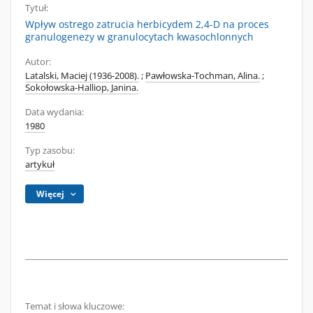
Tytuł:
Wpływ ostrego zatrucia herbicydem 2,4-D na proces
granulogenezy w granulocytach kwasochlonnych
Autor:
Latalski, Maciej (1936-2008).
;
Pawłowska-Tochman, Alina.
;
Sokołowska-Halliop, Janina.
Data wydania:
1980
Typ zasobu:
artykuł
Więcej
Temat i słowa kluczowe: