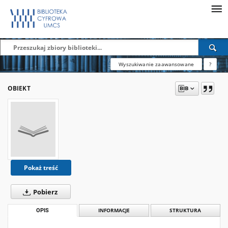
Wyszukiwanie zaawansowane
?
OBIEKT
Pokaż treść
Pobierz
OPIS
INFORMACJE
STRUKTURA